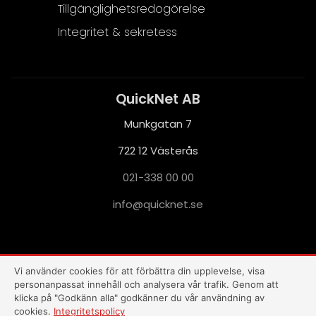
Tillgänglighetsredogörelse
Integritet & sekretess
QuickNet AB
Munkgatan 7
722 12 Västerås
021-338 00 00
i
q@ofn
nkciu
es.te