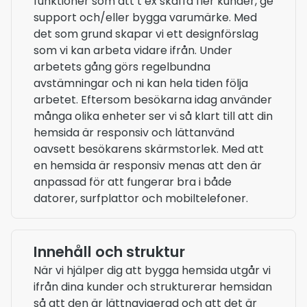
funktioner som att t ex skaffa fler kunder, ge
support och/eller bygga varumärke. Med
det som grund skapar vi ett designförslag
som vi kan arbeta vidare ifrån. Under
arbetets gång görs regelbundna
avstämningar och ni kan hela tiden följa
arbetet. Eftersom besökarna idag använder
många olika enheter ser vi så klart till att din
hemsida är responsiv och lättanvänd
oavsett besökarens skärmstorlek. Med att
en hemsida är responsiv menas att den är
anpassad för att fungerar bra i både
datorer, surfplattor och mobiltelefoner.
Innehåll och struktur
När vi hjälper dig att bygga hemsida utgår vi
ifrån dina kunder och strukturerar hemsidan
så att den är lättnavigerad och att det är