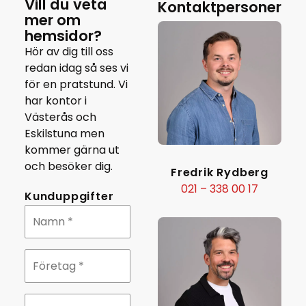
Vill du veta
Kontaktpersoner
mer om
hemsidor?
Hör av dig till oss
redan idag så ses vi
för en pratstund. Vi
har kontor i
Västerås och
Eskilstuna men
kommer gärna ut
och besöker dig.
Fredrik Rydberg
021 – 338 00 17
Kunduppgifter
Namn
*
Företag
*
Telefonnummer