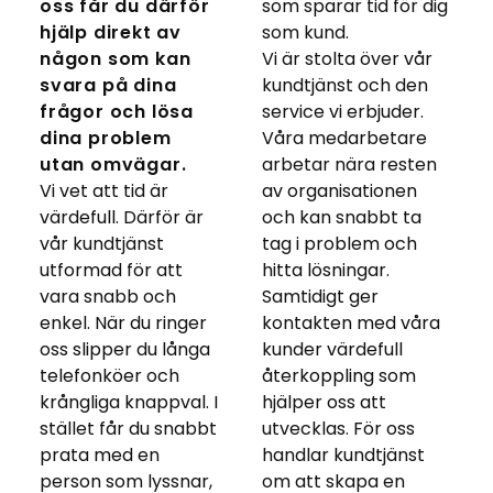
oss får du därför
som sparar tid för dig
hjälp direkt av
som kund.
någon som kan
Vi är stolta över vår
svara på dina
kundtjänst och den
frågor och lösa
service vi erbjuder.
dina problem
Våra medarbetare
utan omvägar.
arbetar nära resten
Vi vet att tid är
av organisationen
värdefull. Därför är
och kan snabbt ta
vår kundtjänst
tag i problem och
utformad för att
hitta lösningar.
vara snabb och
Samtidigt ger
enkel. När du ringer
kontakten med våra
oss slipper du långa
kunder värdefull
telefonköer och
återkoppling som
krångliga knappval. I
hjälper oss att
stället får du snabbt
utvecklas. För oss
prata med en
handlar kundtjänst
person som lyssnar,
om att skapa en