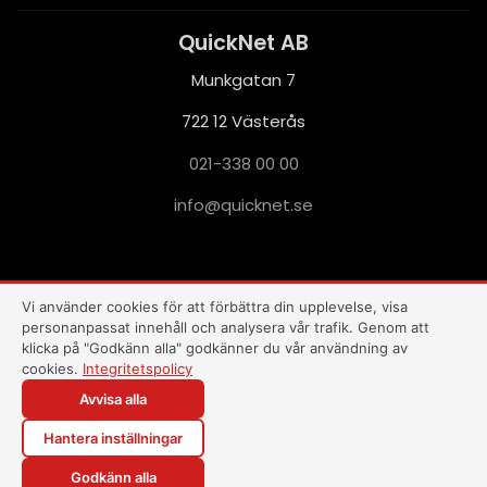
QuickNet AB
Munkgatan 7
722 12 Västerås
021-338 00 00
i
q@ofn
nkciu
es.te
This site is protected by reCAPTCHA and the Google
Privacy Policy
and
Terms of Service
apply.