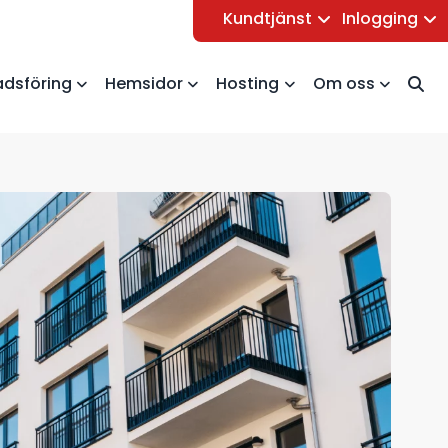
Kundtjänst
Inlogging
dsföring
Hemsidor
Hosting
Om oss