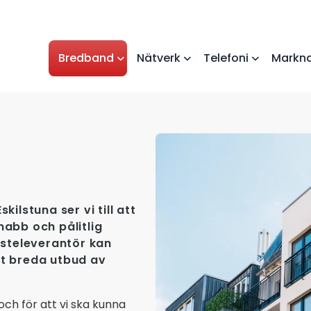
Bredband
Nätverk
Telefoni
Markna
ilstuna ser vi till att
snabb och pålitlig
nsteleverantör kan
rt breda utbud av
och för att vi ska kunna