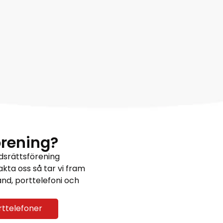
örening?
adsrättsförening
akta oss så tar vi fram
and, porttelefoni och
rttelefoner