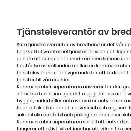
Tjänsteleverantör av br
Som tjänsteleverantör av bredband är det vår upp
högkvalitativa internettjänster till villor och läge
genom att samarbeta med kommunikationsoperat
förståelse av skillnaden mellan en kommunikatio
tjänsteleverantör är avgörande för att förklara hu
tjänster till våra kunder.
Kommunikationsoperatören ansvarar för den gr
infrastrukturen som gör det möjligt för oss att lev
bygger, underhåller och övervakar nätverksinfrast
fiberoptiska kablar och nätverksutrustning, som k
säkerställa en stabil och pålitlig bredbandsanslut
Kommunikationsoperatören ser till att nätverket ä
fungerar effektivt, vilket innebär att vi kan fokus