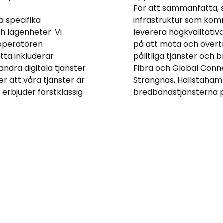
För att sammanfatta, 
a specifika
infrastruktur som komm
ch lägenheter. Vi
leverera högkvalitativa
operatören
på att möta och övert
etta inkluderar
pålitliga tjänster och
andra digitala tjänster
Fibra och Global Connec
r att våra tjänster är
Strängnäs, Hallstahamma
 erbjuder förstklassig
bredbandstjänsterna 