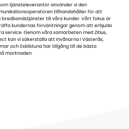
som tjänsteleverantör använder vi den
unikationsoperatören tillhandahåller för att
 bredbandstjänster till våra kunder. Vårt fokus är
räffa kundernas förväntningar genom att erbjuda
 bra service. Genom våra samarbeten med Zitius,
t kan vi säkerställa att invånarna i Västerås,
r och Eskilstuna har tillgång till de bästa
på marknaden.