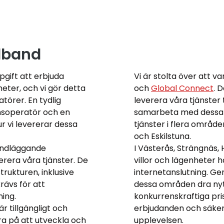
edband
gift att erbjuda
Vi är stolta över att v
nheter, och vi gör detta
och
Global Connect
. 
örer. En tydlig
leverera våra tjänster
nsoperatör och en
samarbeta med dessa 
r vi levererar dessa
tjänster i flera områd
och Eskilstuna.
undläggande
I Västerås, Strängnäs, 
erera våra tjänster. De
villor och lägenheter ha
rukturen, inklusive
internetanslutning. Ge
rävs för att
dessa områden dra nyt
ning.
konkurrenskraftiga pris
r tillgängligt och
erbjudanden och säkers
era på att utveckla och
upplevelsen.