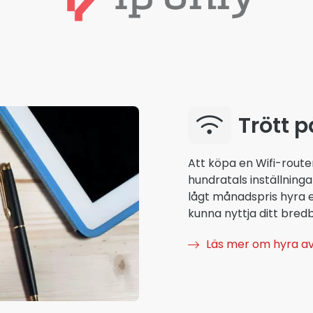
Trött p
Att köpa en Wifi-router
hundratals inställningar
lågt månadspris hyra e
kunna nyttja ditt bredb
Läs mer om hyra av