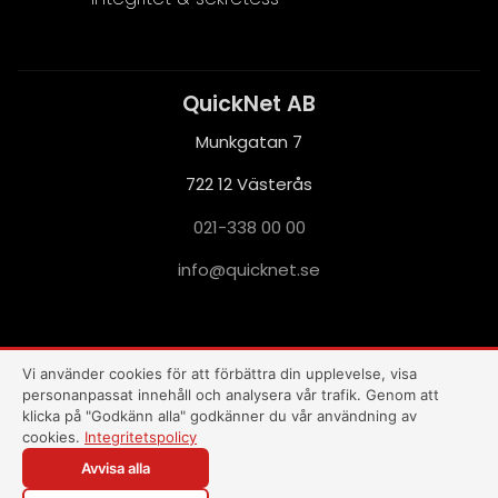
QuickNet AB
Munkgatan 7
722 12 Västerås
021-338 00 00
i
q@ofn
nkciu
es.te
This site is protected by reCAPTCHA and the Google
Privacy Policy
and
Terms of Service
apply.