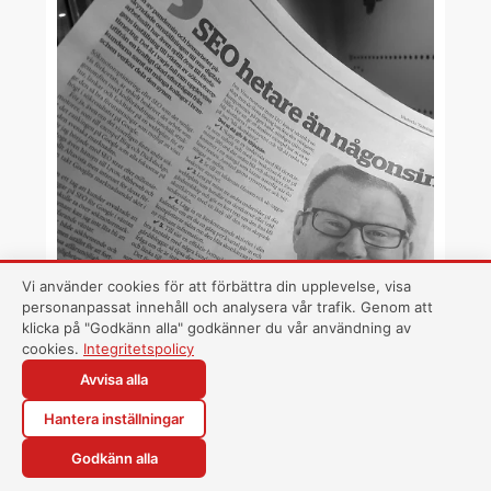
SEO hetare än någonsin
Sökmotoroptimering, eller SEO som
det vanligtvis förkortats, är enkelt