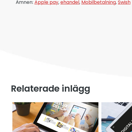
Ämnen:
Apple pay
,
ehandel
,
Mobilbetalning
,
Swish
Relaterade inlägg