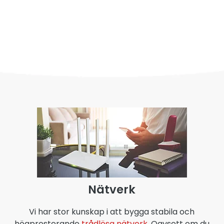
Nätverk
Vi har stor kunskap i att bygga stabila och
högpresterande
trådlösa nätverk
. Oavsett om du