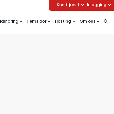
Kundtjänst
Inlogging
dsföring
Hemsidor
Hosting
Om oss