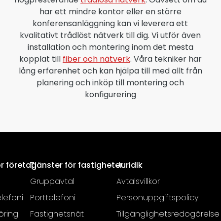
har ett mindre kontor eller en större
konferensanläggning kan vi leverera ett
kvalitativt trådlöst nätverk till dig. Vi utför även
installation och montering inom det mesta
kopplat till
fiber och nätverk
. Våra tekniker har
lång erfarenhet och kan hjälpa till med allt från
planering och inköp till montering och
konfigurering
ör företag
Tjänster för fastigheter
Juridik
Gruppavtal
Avtalsvillkor
lefoni
Porttelefoni
Personuppgiftspolicy
öring
Fastighetsnät
Tillgänglighetsredogörelse