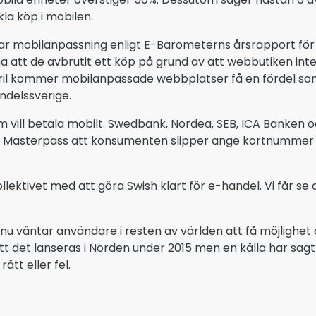
la köp i mobilen.
ar mobilanpassning enligt E-Barometerns årsrapport för 2
att de avbrutit ett köp på grund av att webbutiken inte
april kommer mobilanpassade webbplatser få en fördel s
delssverige.
m vill betala mobilt. Swedbank, Nordea, SEB, ICA Banken oc
 med Masterpass att konsumenten slipper ange kortnummer
ektivet med att göra Swish klart för e-handel. Vi får se o
nu väntar användare i resten av världen att få möjlighet
 det lanseras i Norden under 2015 men en källa har sagt til
ätt eller fel.