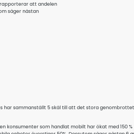
 rapporterar att andelen
tom säger nästan
s har sammanställt 5 skäl till att det stora genombrottet
len konsumenter som handlat mobilt har ökat med 150 % på
mobila enheter överstiger 50%. Dessutom säger nästan 6 