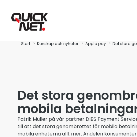
Start
Kunskap och nyheter
Apple pay
Det stora g
Det stora genombro
Fibra
mobila betalninga
Global Connect
Patrik Müller på vår partner DIBS Payment Servic
till att det stora genombrottet för mobila betalnin
Zitius
mobila enheterna allt mer. Andelen konsumenter