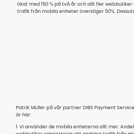
ökat med 150 % på två år och allt fler webbutiker
trafik från mobila enheter överstiger 50%. Dessu
Patrik Müller på vår partner DIBS Payment Service
är här:
1. Vi använder de mobila enheterna allt mer. Ande
webbutiker rapporterar att andelen trafik från 