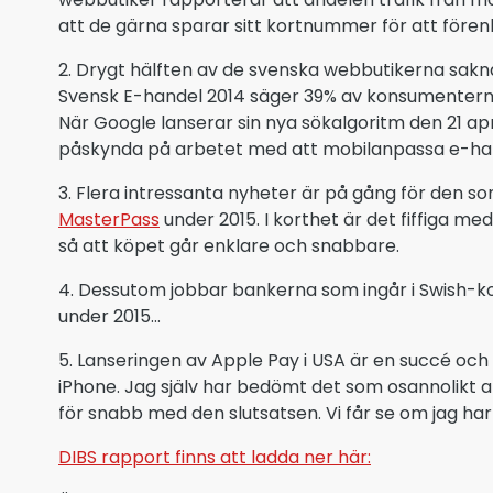
att de gärna sparar sitt kortnummer för att förenk
2. Drygt hälften av de svenska webbutikerna sakn
Svensk E-handel 2014 säger 39% av konsumenterna 
När Google lanserar sin nya sökalgoritm den 21 
påskynda på arbetet med att mobilanpassa e-han
3. Flera intressanta nyheter är på gång för den so
MasterPass
under 2015. I korthet är det fiffiga
så att köpet går enklare och snabbare.
4. Dessutom jobbar bankerna som ingår i Swish-koll
under 2015…
5. Lanseringen av Apple Pay i USA är en succé och 
iPhone. Jag själv har bedömt det som osannolikt att
för snabb med den slutsatsen. Vi får se om jag har r
DIBS rapport finns att ladda ner här: