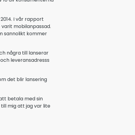
014. I vår rapport
 varit mobilanpassad.
om sannolikt kommer
h några till lanserar
 och leveransadresss
m det blir lansering
 att betala med sin
l mig att jag var lite