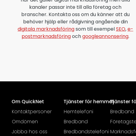
kanaler passar inte till alla företag och
branscher. Kontakta oss om du känner att du
behöver hjälp eller rådgivning angående din
digitala marknadsföring
som till exempel
SEO
,
e-
postmarknadsföring
och
googleannonsering
.
Om QuickNet
Tjänster för hemmet
Tjänster f
Kontaktpersoner
Hemtelefoni
Bredband
Omdömen
Bredband
Företagste
Jobba hos oss
Bredbandstelefoni
Marknadsf