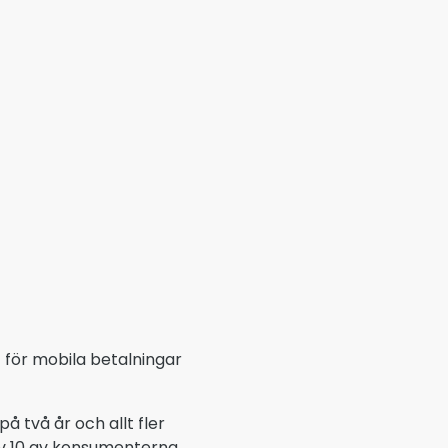
 för mobila betalningar
 två år och allt fler
av 10 av konsumenterna