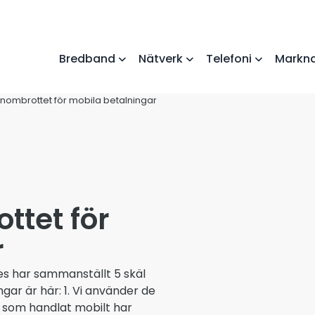
Bredband
Nätverk
Telefoni
Markna
enombrottet för mobila betalningar
ttet för
r
es har sammanställt 5 skäl
gar är här: 1. Vi använder de
 som handlat mobilt har