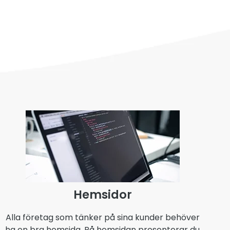
Hemsidor
Alla företag som tänker på sina kunder behöver
ha en bra hemsida. På hemsidan presenterar du