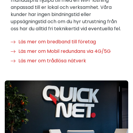
månadspris hjälpa till med en WiFi-lösning
anpassad till er lokal och verksamhet. Våra
kunder har ingen bindningstid eller
uppsägningstid och om du hyr utrustning från
oss har du alltid fri teknikertid vid eventuella fel.
Läs mer om bredband till företag
Läs mer om Mobil redundans via 4G/5G
Läs mer om trådlösa nätverk