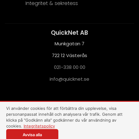
Integritet & sekretess
QuickNet AB
Munkgatan 7
722 12 Västerås
021-338 00 00
i
q@ofn
nkciu
es.te
This site is protected by reCAPTCHA and the Google
Privacy Policy