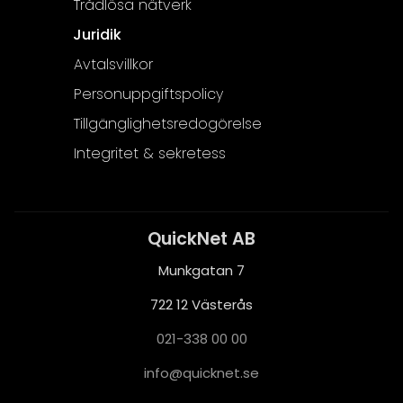
Trådlösa nätverk
Juridik
Avtalsvillkor
Personuppgiftspolicy
Tillgänglighetsredogörelse
Integritet & sekretess
QuickNet AB
Munkgatan 7
722 12 Västerås
021-338 00 00
i
q@ofn
nkciu
es.te