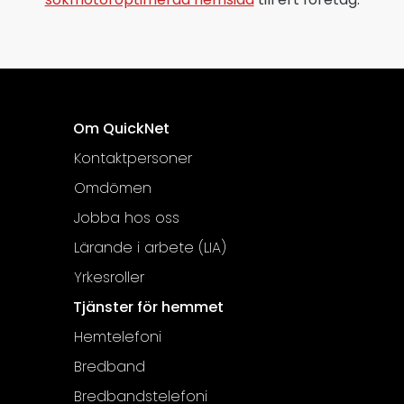
Om QuickNet
Kontaktpersoner
Omdömen
Jobba hos oss
Lärande i arbete (LIA)
Yrkesroller
Tjänster för hemmet
Hemtelefoni
Bredband
Bredbandstelefoni