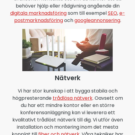
behöver hjälp eller rådgivning angående din
digitala marknadsföring
som till exempel
SEO
,
e-
postmarknadsföring
och
googleannonsering
.
Nätverk
Vi har stor kunskap i att bygga stabila och
högpresterande
trådlösa nätverk
. Oavsett om
du har ett mindre kontor eller en större
konferensanläggning kan vi leverera ett
kvalitativt trådlöst nätverk till dig. Vi utför även
installation och montering inom det mesta
kopplat till
fiber och nätverk
. Våra tekniker har