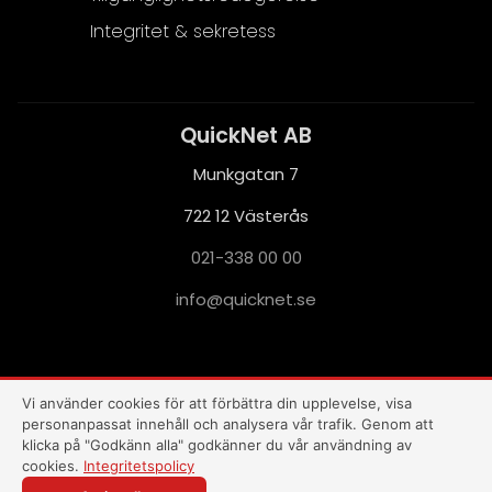
Integritet & sekretess
QuickNet AB
Munkgatan 7
722 12 Västerås
021-338 00 00
i
q@ofn
nkciu
es.te