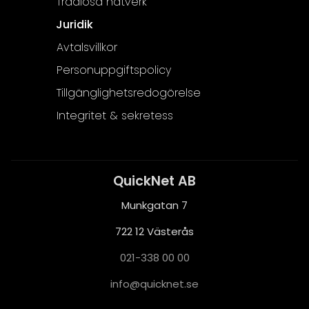
Trådlösa nätverk
Juridik
Avtalsvillkor
Personuppgiftspolicy
Tillgänglighetsredogörelse
Integritet & sekretess
QuickNet AB
Munkgatan 7
722 12 Västerås
021-338 00 00
i
q@ofn
nkciu
es.te