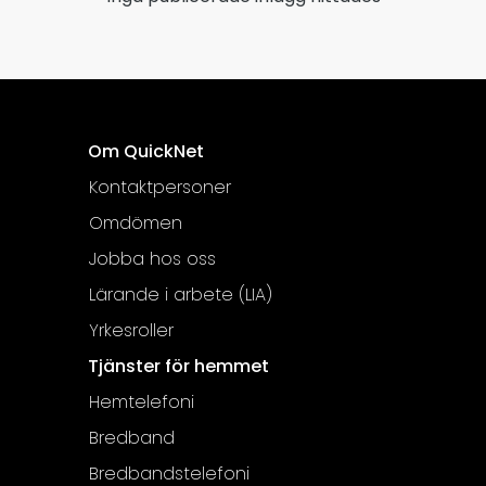
Om QuickNet
Kontaktpersoner
Omdömen
Jobba hos oss
Lärande i arbete (LIA)
Yrkesroller
Tjänster för hemmet
Hemtelefoni
Bredband
Bredbandstelefoni