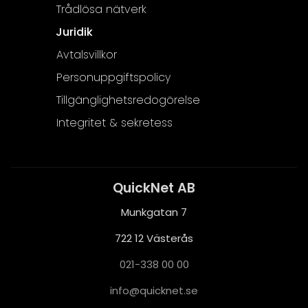
Trådlösa nätverk
Juridik
Avtalsvillkor
Personuppgiftspolicy
Tillgänglighetsredogörelse
Integritet & sekretess
QuickNet AB
Munkgatan 7
722 12 Västerås
021-338 00 00
i
q@ofn
nkciu
es.te