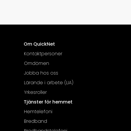
Om QuickNet
Kontaktpersoner
Omdömen
Jobba hos oss
Lärande i arbete (LIA)
Yrkesroller
Tjänster för hemmet
Hemtelefoni
Bredband
Bredbandstelefoni