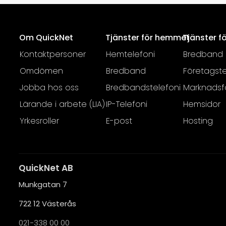
Om QuickNet
Tjänster för hemmet
Tjänster f
Kontaktpersoner
Hemtelefoni
Bredband
Omdömen
Bredband
Företagste
Jobba hos oss
Bredbandstelefoni
Marknadsf
Lärande i arbete (LIA)
IP-Telefoni
Hemsidor
Yrkesroller
E-post
Hosting
QuickNet AB
Munkgatan 7
722 12 Västerås
021-338 00 00