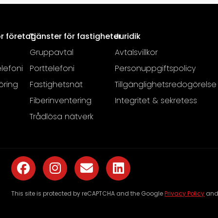
ör företag
Tjänster för fastigheter
Juridik
Gruppavtal
Avtalsvillkor
lefoni
Porttelefoni
Personuppgiftspolicy
öring
Fastighetsnät
Tillgänglighetsredogörelse
Fiberinventering
Integritet & sekretess
Trådlösa nätverk
This site is protected by reCAPTCHA and the Google
Privacy Policy
an