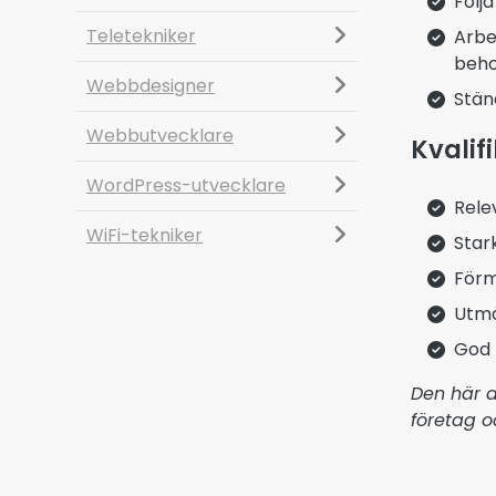
Följ
Teletekniker
Arbe
beho
Webbdesigner
Stän
Webbutvecklare
Kvalif
WordPress-utvecklare
Rele
WiFi-tekniker
Star
Förm
Utmä
God 
Den här a
företag 