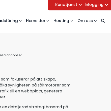
Kundtjänst
Inlogging
dsföring
Hemsidor
Hosting
Om oss
uella annonser.
 som fokuserar på att skapa,
 öka synligheten på sökmotorer som
afik till en webbplats, generera
er.
 en detaljerad strategi baserad på