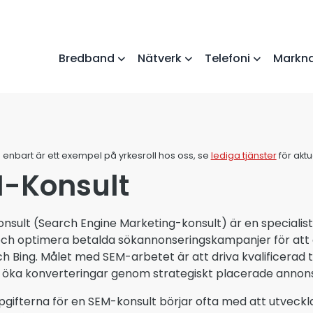
Bredband
Nätverk
Telefoni
Markna
 enbart är ett exempel på yrkesroll hos oss, se
lediga tjänster
för akt
-Konsult
nsult (Search Engine Marketing-konsult) är en specialist
ch optimera betalda sökannonseringskampanjer för att
h Bing. Målet med SEM-arbetet är att driva kvalificerad tr
 öka konverteringar genom strategiskt placerade annons
gifterna för en SEM-konsult börjar ofta med att utveckla