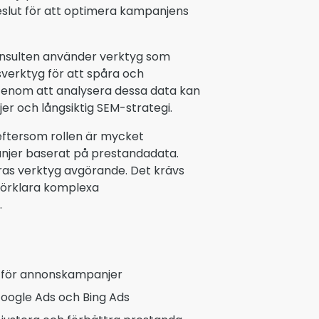
slut för att optimera kampanjens
konsulten använder verktyg som
verktyg för att spåra och
 Genom att analysera dessa data kan
r och långsiktig SEM-strategi.
eftersom rollen är mycket
anjer baserat på prestandadata.
as verktyg avgörande. Det krävs
förklara komplexa
.
er för annonskampanjer
ogle Ads och Bing Ads