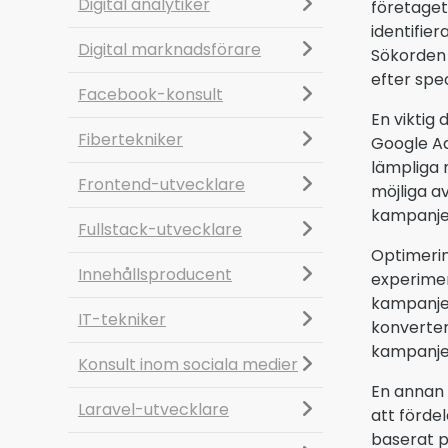
Digital analytiker
företaget
identifie
Digital marknadsförare
Sökorden 
efter spec
Facebook-konsult
En viktig
Fibertekniker
Google Ad
lämpliga 
Frontend-utvecklare
möjliga a
kampanjer
Fullstack-utvecklare
Optimerin
Innehållsproducent
experimen
kampanjen
IT-tekniker
konverter
kampanjen
Konsult inom sociala medier
En annan 
Laravel-utvecklare
att förde
baserat p