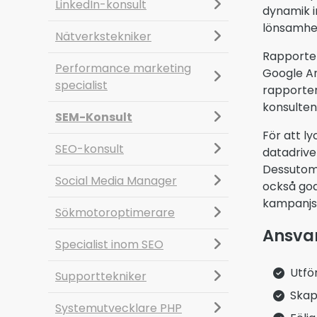
LinkedIn-konsult
dynamik i
lönsamhe
Nätverkstekniker
Rapporter
Performance marketing
Google An
specialist
rapporter
konsulten
SEM-Konsult
För att l
SEO-konsult
datadrive
Dessutom 
Social Media Manager
också god
kampanjst
Sökmotoroptimerare
Ansva
Specialist inom SEO
Utfö
Supporttekniker
Skap
Systemutvecklare PHP