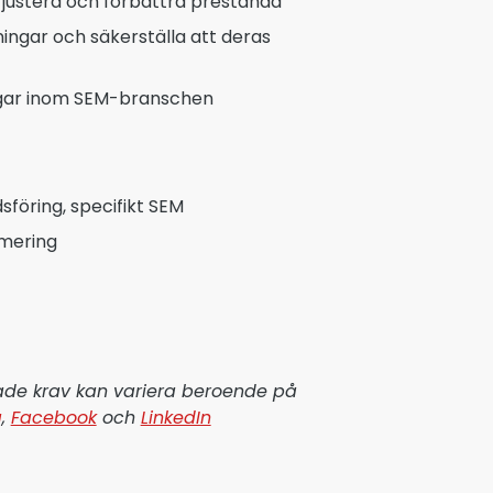
 justera och förbättra prestanda
ingar och säkerställa att deras
ingar inom SEM-branschen
sföring, specifikt SEM
imering
rade krav kan variera beroende på
g
,
Facebook
och
LinkedIn