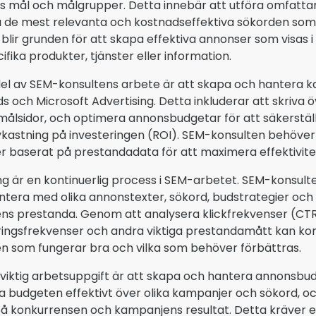
s mål och målgrupper. Detta innebär att utföra omfattan
ra de mest relevanta och kostnadseffektiva sökorden som
blir grunden för att skapa effektiva annonser som visas 
ifika produkter, tjänster eller information.
 del av SEM-konsultens arbete är att skapa och hantera
s och Microsoft Advertising. Detta inkluderar att skriva 
målsidor, och optimera annonsbudgetar för att säkerstä
vkastning på investeringen (ROI). SEM-konsulten behöver
 baserat på prestandadata för att maximera effektivit
g är en kontinuerlig process i SEM-arbetet. SEM-konsult
tera med olika annonstexter, sökord, budstrategier och m
s prestanda. Genom att analysera klickfrekvenser (CTR)
ingsfrekvenser och andra viktiga prestandamått kan konsu
 som fungerar bra och vilka som behöver förbättras.
viktig arbetsuppgift är att skapa och hantera annonsbu
la budgeten effektivt över olika kampanjer och sökord, o
å konkurrensen och kampanjens resultat. Detta kräver en