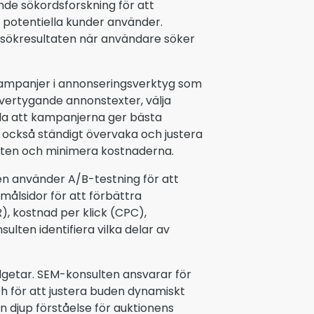
de sökordsforskning för att
 potentiella kunder använder.
i sökresultaten när användare söker
 kampanjer i annonseringsverktyg som
övertygande annonstexter, välja
lla att kampanjerna ger bästa
 också ständigt övervaka och justera
eten och minimera kostnaderna.
en använder A/B-testning för att
ålsidor för att förbättra
, kostnad per klick (CPC),
lten identifiera vilka delar av
dgetar. SEM-konsulten ansvarar för
ch för att justera buden dynamiskt
 djup förståelse för auktionens