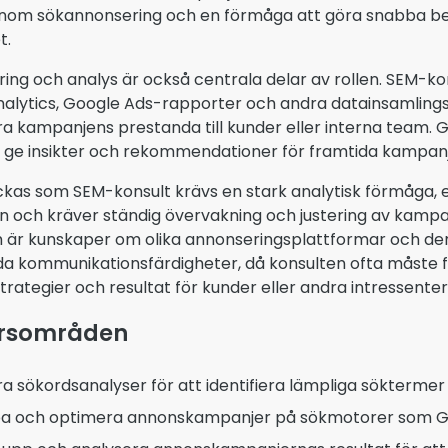
nom sökannonsering och en förmåga att göra snabba be
t.
ing och analys är också centrala delar av rollen. SEM-
alytics, Google Ads-rapporter och andra datainsamlings
a kampanjens prestanda till kunder eller interna team.
 ge insikter och rekommendationer för framtida kampanje
yckas som SEM-konsult krävs en stark analytisk förmåga, 
n och kräver ständig övervakning och justering av kamp
är kunskaper om olika annonseringsplattformar och der
a kommunikationsfärdigheter, då konsulten ofta måste 
rategier och resultat för kunder eller andra intressenter
rsområden
ra sökordsanalyser för att identifiera lämpliga sökterm
a och optimera annonskampanjer på sökmotorer som Go