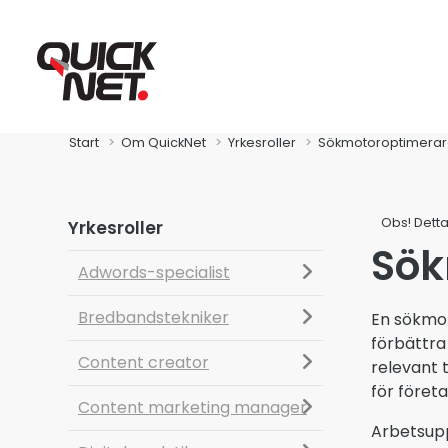
Start
Om QuickNet
Yrkesroller
Sökmotoroptimera
Obs! Detta
Yrkesroller
Sök
Adwords-specialist
Fibra
Bredbandstekniker
En sökmot
förbättra
Content creator
Global Connect
relevant 
för föret
Content marketing manager
Zitius
Arbetsupp