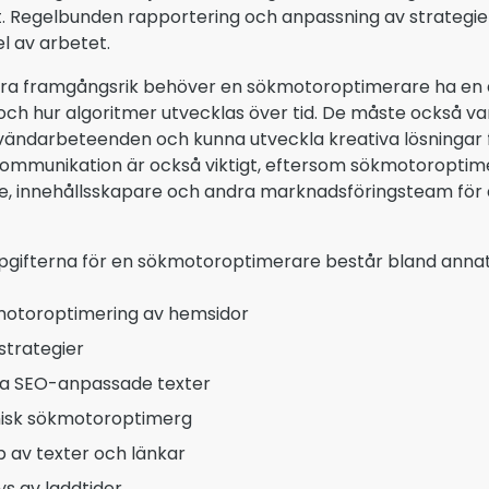
t. Regelbunden rapportering och anpassning av strategie
el av arbetet.
ara framgångsrik behöver en sökmotoroptimerare ha en d
och hur algoritmer utvecklas över tid. De måste också var
vändarbeteenden och kunna utveckla kreativa lösningar 
Kommunikation är också viktigt, eftersom sökmotoropti
e, innehållsskapare och andra marknadsföringsteam för
gifterna för en sökmotoroptimerare består bland anna
otoroptimering av hemsidor
strategier
va SEO-anpassade texter
isk sökmotoroptimerg
p av texter och länkar
ys av laddtider