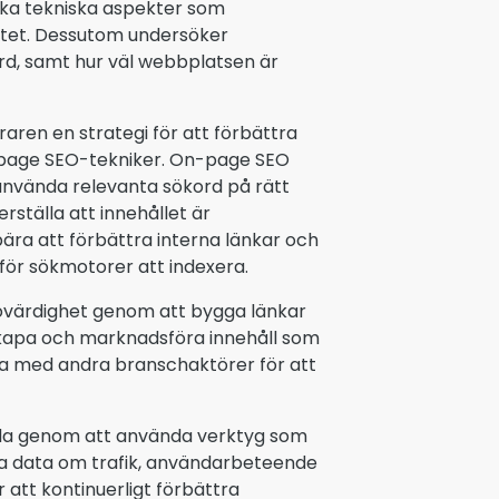
ka tekniska aspekter som
litet. Dessutom undersöker
d, samt hur väl webbplatsen är
ren en strategi för att förbättra
-page SEO-tekniker. On-page SEO
 använda relevanta sökord på rätt
rställa att innehållet är
ra att förbättra interna länkar och
för sökmotorer att indexera.
ovärdighet genom att bygga länkar
kapa och marknadsföra innehåll som
erka med andra branschaktörer för att
da genom att använda verktyg som
a data om trafik, användarbeteende
 att kontinuerligt förbättra