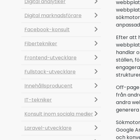
Digital analytiker
webbplats
webbplats
Digital marknadsförare
sökmotoro
anpassad 
Facebook-konsult
Efter att
Fibertekniker
webbplat
handlar o
Frontend-utvecklare
ställen, 
engageran
Fullstack-utvecklare
strukture
Innehållsproducent
Off-page 
från andr
IT-tekniker
andra web
generera 
Konsult inom sociala medier
Sökmotor
Laravel-utvecklare
Google An
och konve