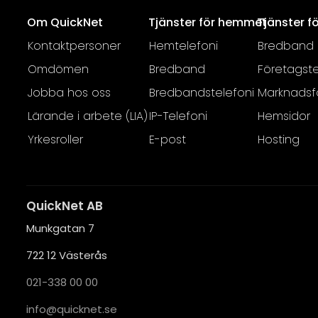
Om QuickNet
Tjänster för hemmet
Tjänster f
Kontaktpersoner
Hemtelefoni
Bredband
Omdömen
Bredband
Företagste
Jobba hos oss
Bredbandstelefoni
Marknadsf
Lärande i arbete (LIA)
IP-Telefoni
Hemsidor
Yrkesroller
E-post
Hosting
QuickNet AB
Munkgatan 7
722 12 Västerås
021-338 00 00
i
q@ofn
nkciu
es.te