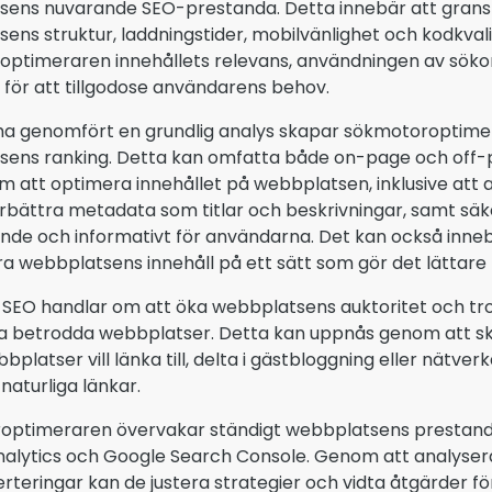
ens nuvarande SEO-prestanda. Detta innebär att grans
ens struktur, laddningstider, mobilvänlighet och kodkva
ptimeraren innehållets relevans, användningen av sökor
för att tillgodose användarens behov.
 ha genomfört en grundlig analys skapar sökmotoroptimera
sens ranking. Detta kan omfatta både on-page och off
m att optimera innehållet på webbplatsen, inklusive att
förbättra metadata som titlar och beskrivningar, samt säke
de och informativt för användarna. Det kan också innebä
ra webbplatsens innehåll på ett sätt som gör det lättare 
SEO handlar om att öka webbplatsens auktoritet och tr
a betrodda webbplatser. Detta kan uppnås genom att s
bplatser vill länka till, delta i gästbloggning eller nätv
naturliga länkar.
optimeraren övervakar ständigt webbplatsens prestan
alytics och Google Search Console. Genom att analyser
rteringar kan de justera strategier och vidta åtgärder för