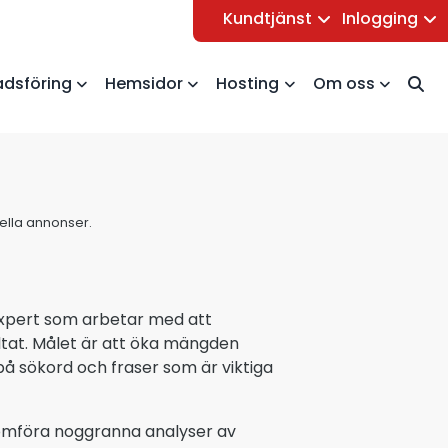
Kundtjänst
Inlogging
dsföring
Hemsidor
Hosting
Om oss
uella annonser.
expert som arbetar med att
ltat. Målet är att öka mängden
på sökord och fraser som är viktiga
omföra noggranna analyser av