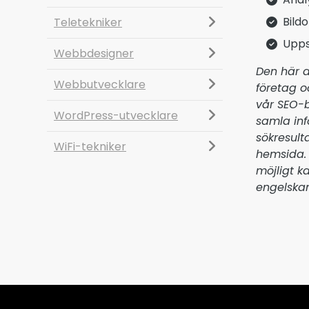
Bild
Teletekniker
Upps
Webbdesigner
Den här a
Webbutvecklare
företag 
vår SEO-b
WordPress-utvecklare
samla inf
sökresulta
WiFi-tekniker
hemsida. 
möjligt k
engelskan