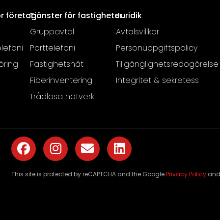
ör företag
Tjänster för fastigheter
Juridik
Gruppavtal
Avtalsvillkor
lefoni
Porttelefoni
Personuppgiftspolicy
öring
Fastighetsnät
Tillgänglighetsredogörelse
Fiberinventering
Integritet & sekretess
Trådlösa nätverk
This site is protected by reCAPTCHA and the Google
Privacy Policy
an