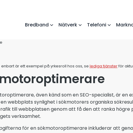
Bredband
Nätverk
Telefoni
Markna
re
 enbart är ett exempel på yrkesroll hos oss, se
lediga tjänster
för akt
motoroptimerare
oroptimerare, även känd som en SEO-specialist, är en 
 en webbplats synlighet i sökmotorers organiska sökresu
trafik till webbplatsen genom att få den att ranka högre 
agets verksamhet.
gifterna för en sökmotoroptimerare inkluderar att gen