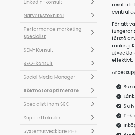
LinkedIn-konsult
resultate
central d
Nätverkstekniker
För att v
Performance marketing
fungerar 
specialist
förstå an
ranking. 
SEM-Konsult
utvecklar
effektivt.
SEO-konsult
Arbetsupp
Social Media Manager
Sökm
Sökmotoroptimerare
Länk
Specialist inom SEO
Skri
Tekn
Supporttekniker
Inkö
Systemutvecklare PHP
Anal