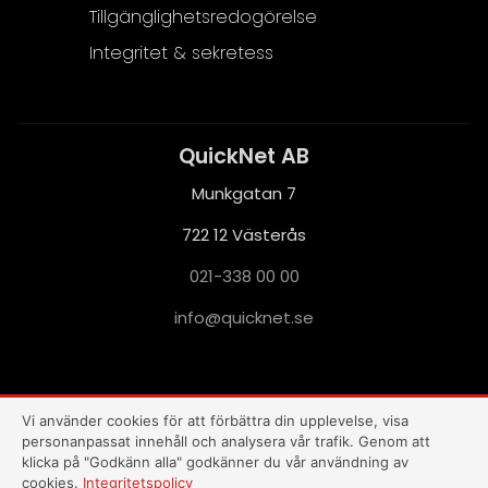
Tillgänglighetsredogörelse
Integritet & sekretess
QuickNet AB
Munkgatan 7
722 12 Västerås
021-338 00 00
i
q@ofn
nkciu
es.te