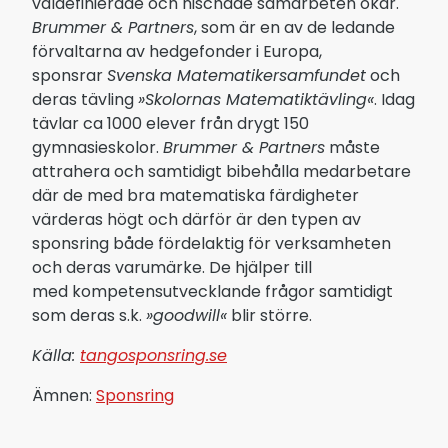
väldefinierade och nischade samarbeten ökar.
Brummer & Partners
, som är en av de ledande
förvaltarna av hedgefonder i Europa,
sponsrar
Svenska Matematikersamfundet
och
deras tävling
»Skolornas Matematiktävling«
. Idag
tävlar ca 1000 elever från drygt 150
gymnasieskolor.
Brummer & Partners
måste
attrahera och samtidigt bibehålla medarbetare
där de med bra matematiska färdigheter
värderas högt och därför är den typen av
sponsring både fördelaktig för verksamheten
och deras varumärke. De hjälper till
med kompetensutvecklande frågor samtidigt
som deras s.k.
»goodwill«
blir större.
Källa:
tangosponsring.se
Ämnen:
Sponsring