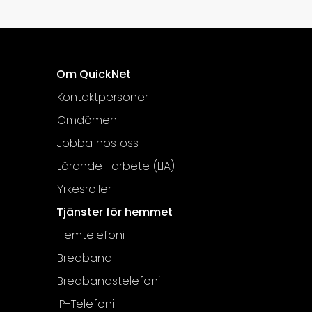
Om QuickNet
Kontaktpersoner
Omdömen
Jobba hos oss
Lärande i arbete (LIA)
Yrkesroller
Tjänster för hemmet
Hemtelefoni
Bredband
Bredbandstelefoni
IP-Telefoni