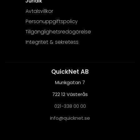
Juridik
Avtalsvillkor
Personuppgiftspolicy
Tillgänglighetsredogörelse
Integritet & sekretess
QuickNet AB
Munkgatan 7
722 12 Västerås
021-338 00 00
i
q@ofn
nkciu
es.te