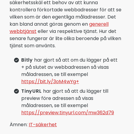
säkerhetsskäl ett behov av att kunna
kontrollera förkortade webbadresser för att se
vilken som är den egentliga måladresser. Det
kan bland annat göras genom en
generell
webbtjänst
eller via respektive tjänst. Hur det
senare fungerar är lite olika beroende på vilken
tjänst som använts.
Bitly
har gjort så att om du lägger på ett
+ på slutet av webbadressen så visas
måladressen, se till exempel
https://bit.ly/3oM4wYg+
TinyURL
har gjort så att du lägger till
preview före adressen så visas
måladressen, se till exempel
https://preview.tinyurl.com/mw362d79
Ämnen:
IT-säkerhet