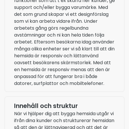
funktioner som att t ex skaffa fler kunder, ge
support och/eller bygga varumärke. Med
det som grund skapar vi ett designförslag
som vi kan arbeta vidare ifrån. Under
arbetets gång görs regelbundna
avstämningar och ni kan hela tiden följa
arbetet. Eftersom besökarna idag använder
många olika enheter ser vi så klart till att din
hemsida är responsiv och lättanvänd
oavsett besökarens skärmstorlek. Med att
en hemsida är responsiv menas att den är
anpassad för att fungerar bra i både
datorer, surfplattor och mobiltelefoner.
Innehåll och struktur
När vi hjälper dig att bygga hemsida utgår vi
ifrån dina kunder och strukturerar hemsidan
så att den är lättnavigerad och att det är