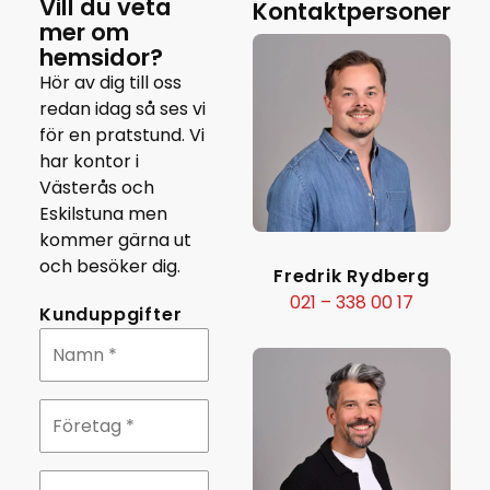
Vill du veta
Kontaktpersoner
mer om
hemsidor?
Hör av dig till oss
redan idag så ses vi
för en pratstund. Vi
har kontor i
Västerås och
Eskilstuna men
kommer gärna ut
och besöker dig.
Fredrik Rydberg
021 – 338 00 17
Kunduppgifter
Namn
*
Företag
*
Telefonnummer