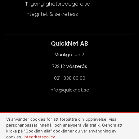
Tillgänglighetsredogörelse
Integritet & sekretess
QuickNet AB
Munkgatan 7
722 12 Västerås
021-338 00 00
i
q@ofn
nkciu
es.te