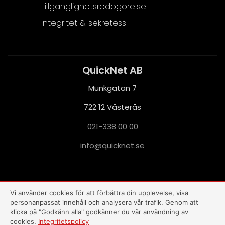
Tillgänglighetsredogörelse
Integritet & sekretess
QuickNet AB
Munkgatan 7
722 12 Västerås
021-338 00 00
i
q@ofn
nkciu
es.te