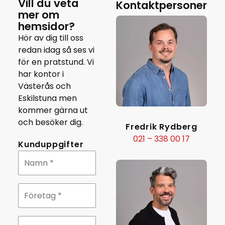
Vill du veta
Kontaktpersoner
mer om
hemsidor?
Hör av dig till oss
redan idag så ses vi
för en pratstund. Vi
har kontor i
Västerås och
Eskilstuna men
kommer gärna ut
och besöker dig.
Fredrik Rydberg
021 – 338 00 17
Kunduppgifter
Namn
*
Företag
*
Telefonnummer