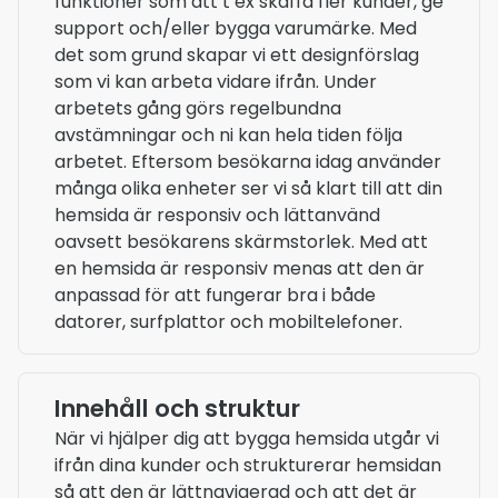
funktioner som att t ex skaffa fler kunder, ge
support och/eller bygga varumärke. Med
det som grund skapar vi ett designförslag
som vi kan arbeta vidare ifrån. Under
arbetets gång görs regelbundna
avstämningar och ni kan hela tiden följa
arbetet. Eftersom besökarna idag använder
många olika enheter ser vi så klart till att din
hemsida är responsiv och lättanvänd
oavsett besökarens skärmstorlek. Med att
en hemsida är responsiv menas att den är
anpassad för att fungerar bra i både
datorer, surfplattor och mobiltelefoner.
Innehåll och struktur
När vi hjälper dig att bygga hemsida utgår vi
ifrån dina kunder och strukturerar hemsidan
så att den är lättnavigerad och att det är