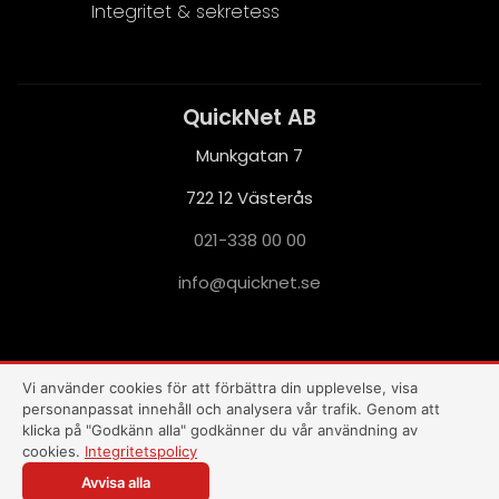
Integritet & sekretess
QuickNet AB
Munkgatan 7
722 12 Västerås
021-338 00 00
i
q@ofn
nkciu
es.te
This site is protected by reCAPTCHA and the Google
Privacy Policy