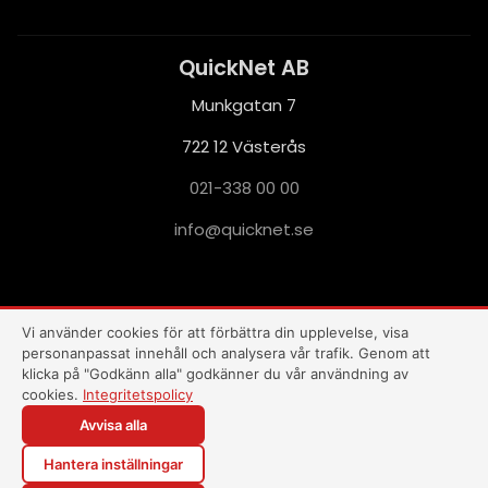
QuickNet AB
Munkgatan 7
722 12 Västerås
021-338 00 00
i
q@ofn
nkciu
es.te
This site is protected by reCAPTCHA and the Google
Privacy Policy
and
Terms of Service
apply.