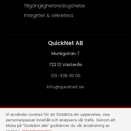
Tillgänglighetsredogörelse
Integritet & sekretess
QuickNet AB
Munkgatan 7
722 12 Västerås
021-338 00 00
i
q@ofn
nkciu
es.te