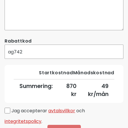
Rabattkod
Startkostnad
Månadskostnad
Summering:
870
49
kr
kr/mån
Jag accepterar
avtalsvillkor
och
integritetspolicy
.