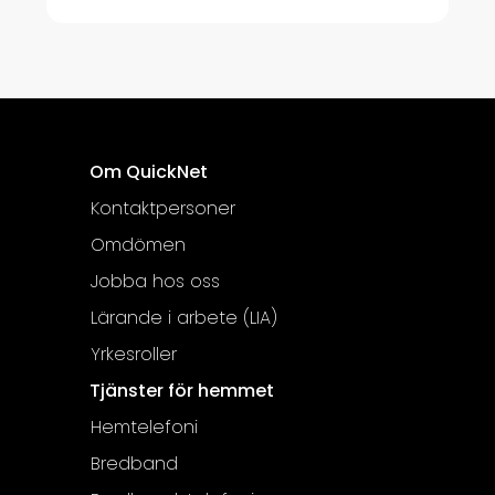
Om QuickNet
Kontaktpersoner
Omdömen
Jobba hos oss
Lärande i arbete (LIA)
Yrkesroller
Tjänster för hemmet
Hemtelefoni
Bredband