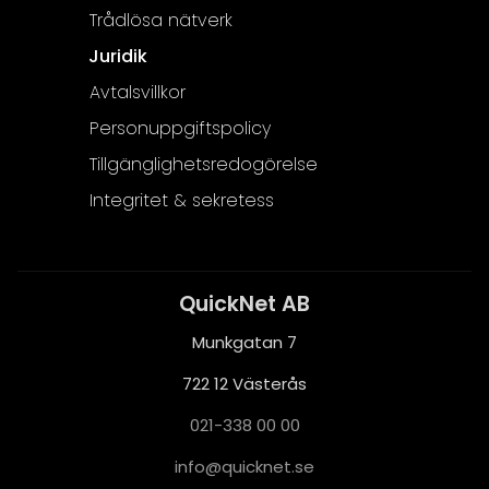
Trådlösa nätverk
Juridik
Avtalsvillkor
Personuppgiftspolicy
Tillgänglighetsredogörelse
Integritet & sekretess
QuickNet AB
Munkgatan 7
722 12 Västerås
021-338 00 00
i
q@ofn
nkciu
es.te