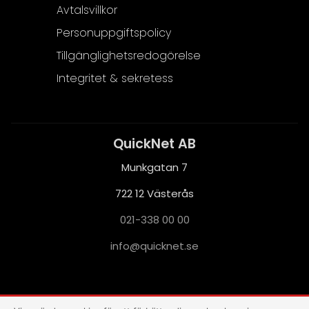
Avtalsvillkor
Personuppgiftspolicy
Tillgänglighetsredogörelse
Integritet & sekretess
QuickNet AB
Munkgatan 7
722 12 Västerås
021-338 00 00
i
q@ofn
nkciu
es.te