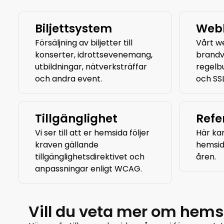
Biljettsystem
Webb
Försäljning av biljetter till
Vårt w
konserter, idrottsevenemang,
brandv
utbildningar, nätverksträffar
regelb
och andra event.
och SSL
Tillgänglighet
Refe
Vi ser till att er hemsida följer
Här kan
kraven gällande
hemsid
tillgänglighetsdirektivet och
åren.
anpassningar enligt WCAG.
Vill du veta mer om hems