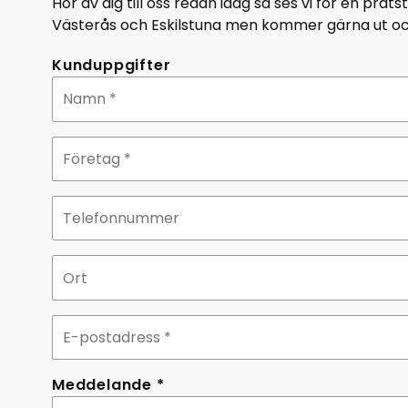
Hör av dig till oss redan idag så ses vi för en prats
Västerås och Eskilstuna men kommer gärna ut oc
Kunduppgifter
Namn
*
Företag
*
Telefonnummer
Ort
E-
postadress
Meddelande
Meddelande *
*