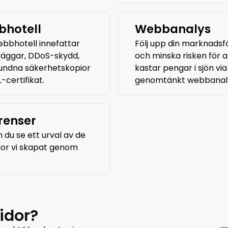
hotell
Webbanalys
ebbhotell innefattar
Följ upp din marknadsf
äggar, DDoS-skydd,
och minska risken för a
undna säkerhetskopior
kastar pengar i sjön via
-certifikat.
genomtänkt webbanal
renser
 du se ett urval av de
or vi skapat genom
idor?