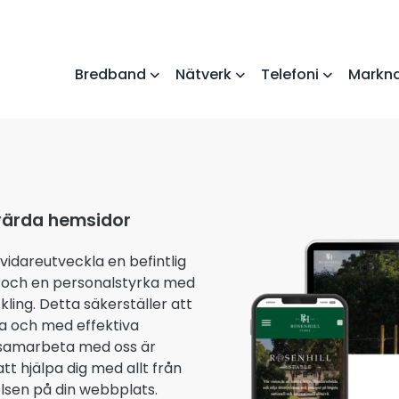
Bredband
Nätverk
Telefoni
Markna
värda hemsidor
vidareutveckla en befintlig
et och en personalstyrka med
ng. Detta säkerställer att
a och med effektiva
t samarbeta med oss är
 att hjälpa dig med allt från
elsen på din webbplats.