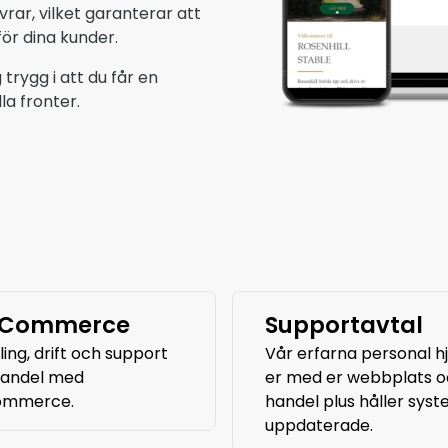
rar, vilket garanterar att
 för dina kunder.
trygg i att du får en
a fronter.
Commerce
Supportavtal
ing, drift och support
Vår erfarna personal h
handel med
er med er webbplats o
mmerce.
handel plus håller sys
uppdaterade.