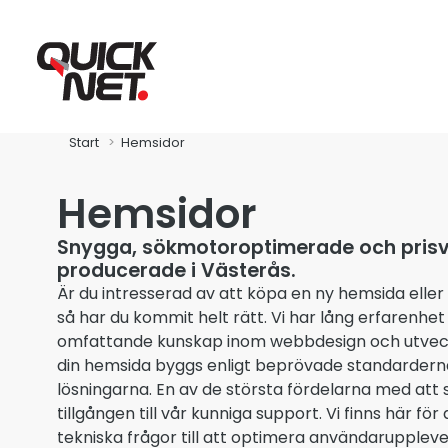
Start
Hemsidor
Hemsidor
Snygga, sökmotoroptimerade och pris
producerade i Västerås.
Är du intresserad av att köpa en ny hemsida eller 
Fibra
så har du kommit helt rätt. Vi har lång erfarenh
omfattande kunskap inom webbdesign och utveckli
Global Connect
din hemsida byggs enligt beprövade standardern
lösningarna. En av de största fördelarna med at
tillgången till vår kunniga support. Vi finns här för
Zitius
tekniska frågor till att optimera användarupplev