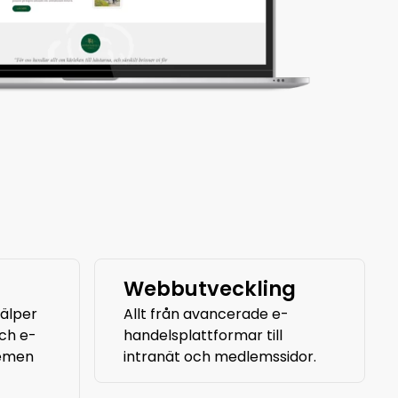
Webbutveckling
jälper
Allt från avancerade e-
ch e-
handelsplattformar till
temen
intranät och medlemssidor.