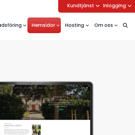
Kundtjänst
Inlogging
dsföring
Hemsidor
Hosting
Om oss