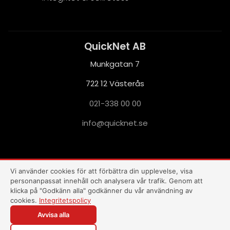
QuickNet AB
Munkgatan 7
722 12 Västerås
021-338 00 00
i
q@ofn
nkciu
es.te
This site is protected by reCAPTCHA and the Google
Privacy Policy
and
Terms of Service
apply.