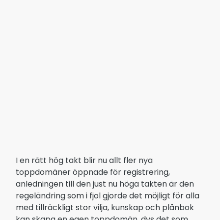
I en rätt hög takt blir nu allt fler nya
toppdomäner öppnade för registrering,
anledningen till den just nu höga takten är den
regeländring som i fjol gjorde det möjligt för alla
med tillräckligt stor vilja, kunskap och plånbok
kan skapa en egen toppdomän, dvs det som