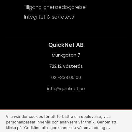
Tillgänglighetsredogörelse
Integritet & sekretess
QuickNet AB
Munkgatan 7
722 12 Västerås
021-338 00 00
i
q@ofn
nkciu
es.te