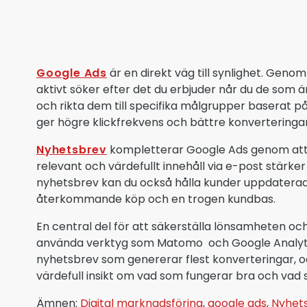
Google Ads
är en direkt väg till synlighet. Geno
aktivt söker efter det du erbjuder når du de som
och rikta dem till specifika målgrupper baserat på 
ger högre klickfrekvens och bättre konverteringar
Nyhetsbrev
kompletterar Google Ads genom att 
relevant och värdefullt innehåll via e-post stärk
nyhetsbrev kan du också hålla kunder uppdaterade
återkommande köp och en trogen kundbas.
En central del för att säkerställa lönsamheten o
använda verktyg som Matomo och Google Analytics 
nyhetsbrev som genererar flest konverteringar, och
värdefull insikt om vad som fungerar bra och vad 
Ämnen:
Digital marknadsföring
,
google ads
,
Nyhet