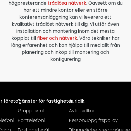
högpresterande
trådlösa nätverk
. Oavsett om du
har ett mindre kontor eller en större
konferensanläggning kan vi leverera ett
kvalitativt trådlöst nätverk till dig. Vi utför även
installation och montering inom det mesta
kopplat till
fiber och nätverk
. Våra tekniker har
lång erfarenhet och kan hjälpa till med allt från
planering och inköp till montering och
konfigurering
ör företag
Tjänster för fastigheter
Juridik
Gruppavtal
Avtalsvillkor
lefoni
Porttelefoni
Personuppgiftspolicy
öring
Fastighetsnät
Tillgänglighetsredogörelse