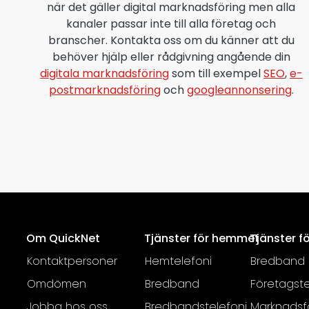
när det gäller digital marknadsföring men alla
kanaler passar inte till alla företag och
branscher. Kontakta oss om du känner att du
behöver hjälp eller rådgivning angående din
digitala marknadsföring
som till exempel
SEO
,
e-
postmarknadsföring
och
googleannonsering
.
Om QuickNet
Tjänster för hemmet
Tjänster f
Kontaktpersoner
Hemtelefoni
Bredband
Omdömen
Bredband
Företagste
Jobba hos oss
Bredbandstelefoni
Marknadsf