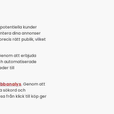
 potentiella kunder
entera dina annonser
ecis rätt publik, vilket
Genom att erbjuda
och automatiserade
er till
bbanalys
. Genom att
ka sökord och
 från klick till köp ger