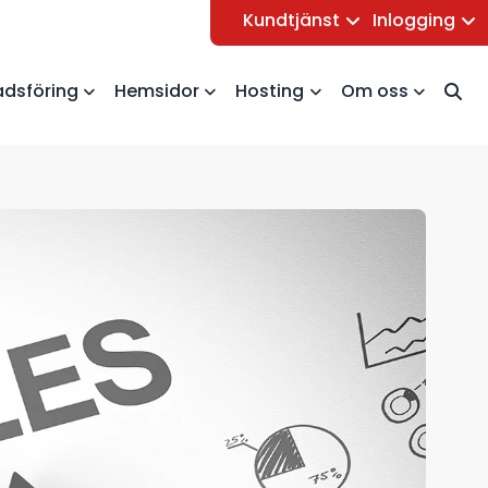
Kundtjänst
Inlogging
dsföring
Hemsidor
Hosting
Om oss