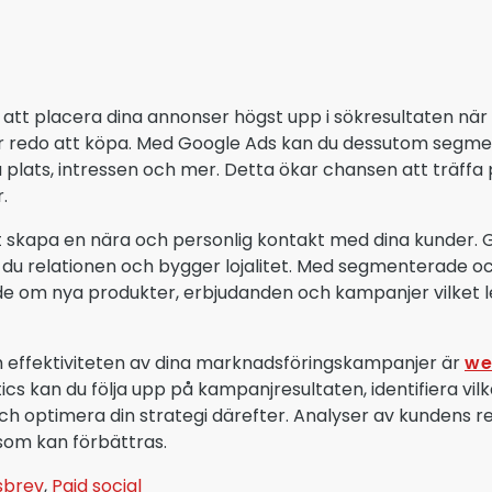
m att placera dina annonser högst upp i sökresultaten när
 är redo att köpa. Med Google Ads kan du dessutom segm
plats, intressen och mer. Detta ökar chansen att träffa pr
.
skapa en nära och personlig kontakt med dina kunder. 
er du relationen och bygger lojalitet. Med segmenterade 
 om nya produkter, erbjudanden och kampanjer vilket led
ch effektiviteten av dina marknadsföringskampanjer är
we
kan du följa upp på kampanjresultaten, identifiera vil
 optimera din strategi därefter. Analyser av kundens resa
som kan förbättras.
sbrev
,
Paid social