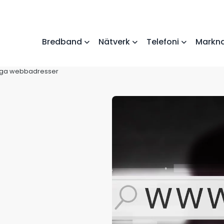
Bredband
Nätverk
Telefoni
Markna
ånga webbadresser