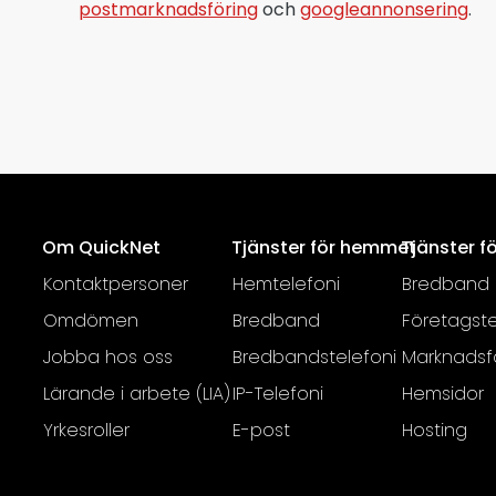
postmarknadsföring
och
googleannonsering
.
Om QuickNet
Tjänster för hemmet
Tjänster f
Kontaktpersoner
Hemtelefoni
Bredband
Omdömen
Bredband
Företagste
Jobba hos oss
Bredbandstelefoni
Marknadsf
Lärande i arbete (LIA)
IP-Telefoni
Hemsidor
Yrkesroller
E-post
Hosting