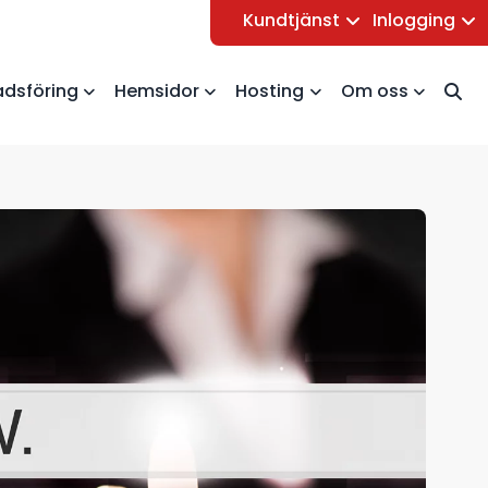
Kundtjänst
Inlogging
dsföring
Hemsidor
Hosting
Om oss