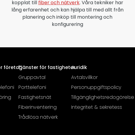
kopplat till
fiber och nätverk
. Våra tekniker har
lång erfarenhet och kan hjälpa till med allt från
planering och inköp till montering och
konfigurering
ör företag
Tjänster för fastigheter
Juridik
Gruppavtal
Avtalsvillkor
lefoni
Porttelefoni
Personuppgiftspolicy
öring
Fastighetsnät
Tillgänglighetsredogörelse
Fiberinventering
Integritet & sekretess
Trådlösa nätverk