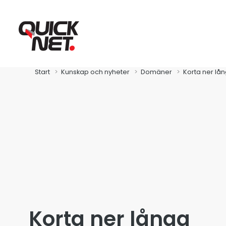
Start
Kunskap och nyheter
Domäner
Korta ner l
Fibra
Global Connect
Korta ner långa
Zitius