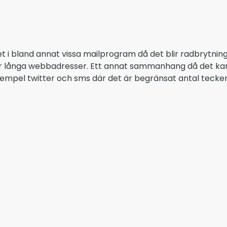
 det i bland annat vissa mailprogram då det blir radbrytnin
er långa webbadresser. Ett annat sammanhang då det kan
 exempel twitter och sms där det är begränsat antal tecke