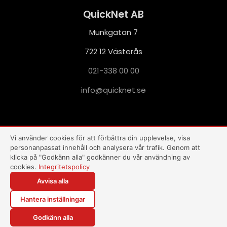
QuickNet AB
Munkgatan 7
722 12 Västerås
021-338 00 00
i
q@ofn
nkciu
es.te
This site is protected by reCAPTCHA and the Google
Privacy Policy
and
Terms of Service
apply.