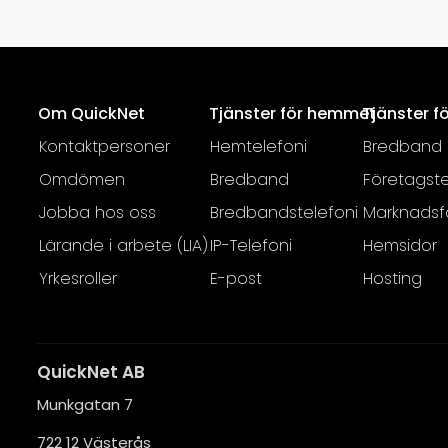
Om QuickNet
Tjänster för hemmet
Tjänster f
Kontaktpersoner
Hemtelefoni
Bredband
Omdömen
Bredband
Företagste
Jobba hos oss
Bredbandstelefoni
Marknadsf
Lärande i arbete (LIA)
IP-Telefoni
Hemsidor
Yrkesroller
E-post
Hosting
QuickNet AB
Munkgatan 7
722 12 Västerås