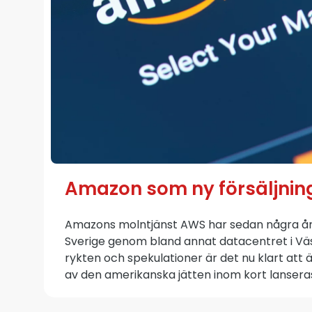
Amazon som ny försäljnin
Amazons molntjänst AWS har sedan några år t
Sverige genom bland annat datacentret i Väst
rykten och spekulationer är det nu klart att
av den amerikanska jätten inom kort lanseras 