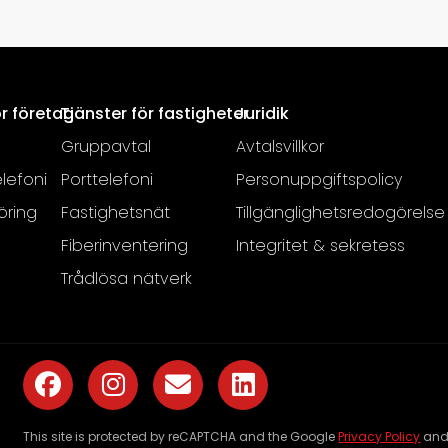
ör företag
Tjänster för fastigheter
Juridik
Gruppavtal
Avtalsvillkor
lefoni
Porttelefoni
Personuppgiftspolicy
öring
Fastighetsnät
Tillgänglighetsredogörelse
Fiberinventering
Integritet & sekretess
Trådlösa nätverk
This site is protected by reCAPTCHA and the Google
Privacy Policy
an