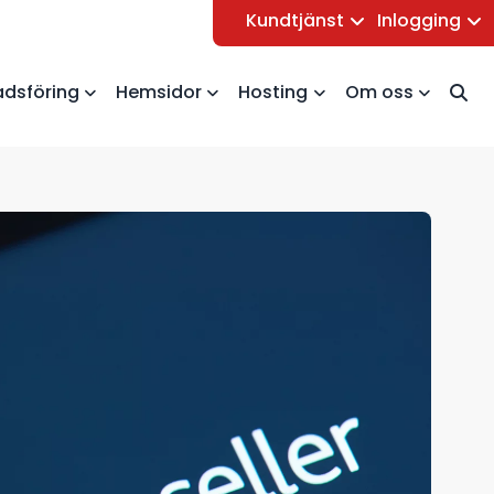
Kundtjänst
Inlogging
dsföring
Hemsidor
Hosting
Om oss