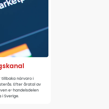
gskanal
illbaka närvaro i
erås. Efter åratal av
 även e-handelsdelen
i Sverige.