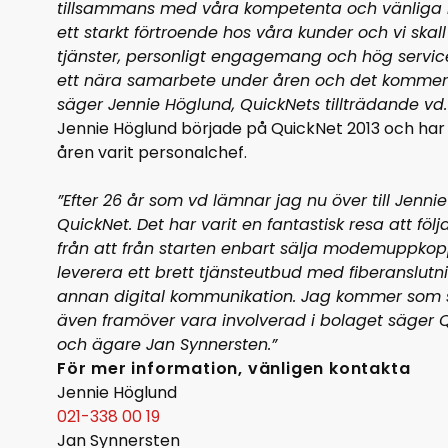
tillsammans med våra kompetenta och vänliga 
ett starkt förtroende hos våra kunder och vi skall
tjänster, personligt engagemang och hög service
ett nära samarbete under åren och det kommer 
säger Jennie Höglund, QuickNets tillträdande vd.
Jennie Höglund började på QuickNet 2013 och har
åren varit personalchef.
”Efter 26 år som vd lämnar jag nu över till Jennie
QuickNet. Det har varit en fantastisk resa att föl
från att från starten enbart sälja modemuppkoppl
leverera ett brett tjänsteutbud med fiberanslutni
annan digital kommunikation. Jag kommer som 
även framöver vara involverad i bolaget säger 
och ägare Jan Synnersten.”
För mer information, vänligen kontakta
Jennie Höglund
021-338 00 19
Jan Synnersten