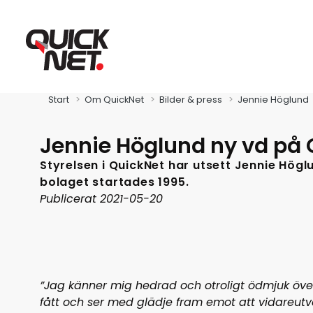
Start
Om QuickNet
Bilder & press
Jennie Höglund
Jennie Höglund ny vd på 
Styrelsen i QuickNet har utsett Jennie Höglu
bolaget startades 1995.
Publicerat 2021-05-20
Fibra
Global Connect
”Jag känner mig hedrad och otroligt ödmjuk över
Zitius
fått och ser med glädje fram emot att vidareut