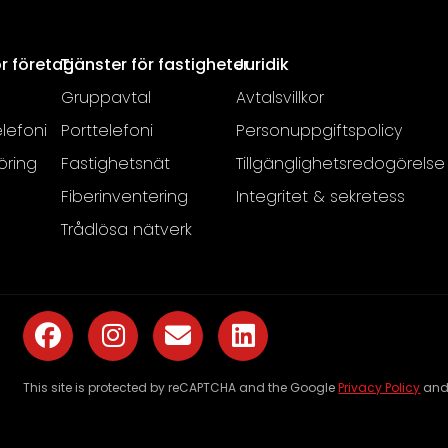
ör företag
Tjänster för fastigheter
Juridik
Gruppavtal
Avtalsvillkor
lefoni
Porttelefoni
Personuppgiftspolicy
öring
Fastighetsnät
Tillgänglighetsredogörelse
Fiberinventering
Integritet & sekretess
Trådlösa nätverk
This site is protected by reCAPTCHA and the Google
Privacy Policy
an