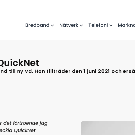
Bredband
Nätverk
Telefoni
Markna
QuickNet
nd till ny vd. Hon tillträder den 1 juni 2021 och e
 det förtroende jag
veckla QuickNet