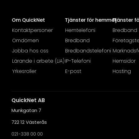
Om QuickNet
Tjänster för hemmet
Tjänster f
Kontaktpersoner
Hemtelefoni
Bredband
Omdömen
Bredband
Företagste
Jobba hos oss
Bredbandstelefoni
Marknadsf
Lärande i arbete (LIA)
IP-Telefoni
Hemsidor
Yrkesroller
E-post
Hosting
QuickNet AB
Munkgatan 7
722 12 Västerås
021-338 00 00