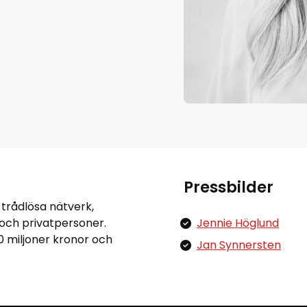
Pressbilder
 trådlösa nätverk,
g och privatpersoner.
Jennie Höglund
0 miljoner kronor och
Jan Synnersten