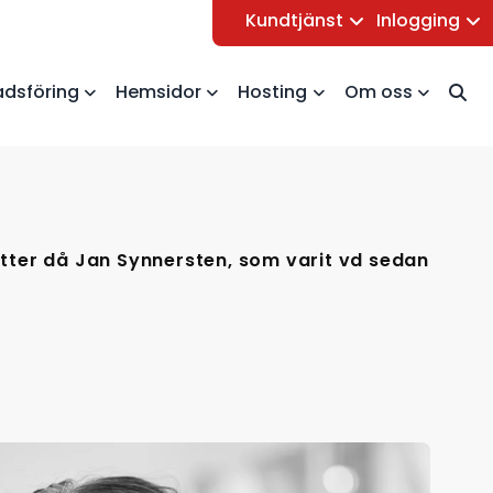
Kundtjänst
Inlogging
dsföring
Hemsidor
Hosting
Om oss
rsätter då Jan Synnersten, som varit vd sedan